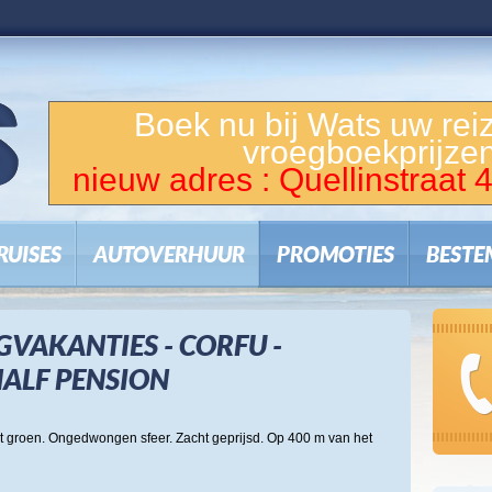
Boek nu bij Wats uw rei
vroegboekprijzen
nieuw adres : Quellinstraat
RUISES
AUTOVERHUUR
PROMOTIES
BESTE
GVAKANTIES - CORFU -
 HALF PENSION
het groen. Ongedwongen sfeer. Zacht geprijsd. Op 400 m van het