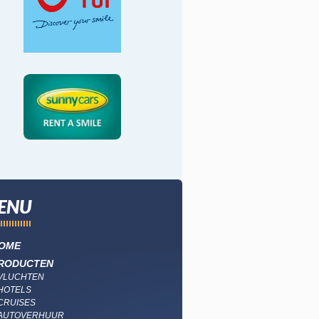
ENU
OME
RODUCTEN
VLUCHTEN
HOTELS
CRUISES
AUTOVERHUUR