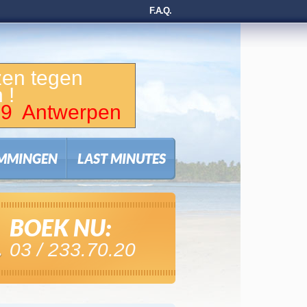
F.A.Q.
zen tegen
 !
 49 Antwerpen
MMINGEN
LAST MINUTES
BOEK NU:
03 / 233.70.20