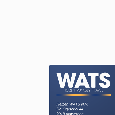
Reizen WATS N.V.
De Keyserlei 44
2018 Antwerpen