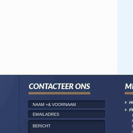
CONTACTEER ONS
M
H
P