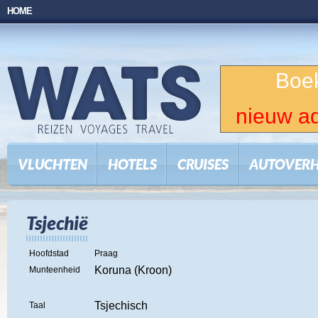
HOME
Boek
nieuw ad
VLUCHTEN
HOTELS
CRUISES
AUTOVER
Tsjechië
Hoofdstad
Praag
Koruna (Kroon)
Munteenheid
Tsjechisch
Taal