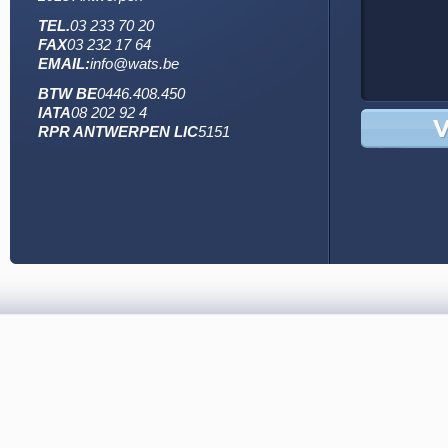
TEL.
03 233 70 20
FAX
03 232 17 64
EMAIL:
info@wats.be
BTW BE
0446.408.450
IATA
08 202 92 4
RPR ANTWERPEN LIC
5151