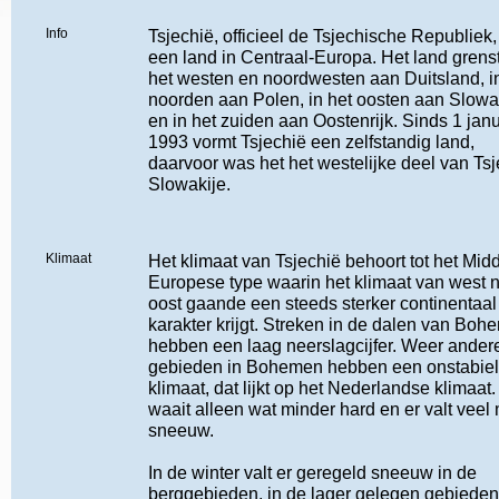
Info
Tsjechië, officieel de Tsjechische Republiek,
een land in Centraal-Europa. Het land grenst
het westen en noordwesten aan Duitsland, i
noorden aan Polen, in het oosten aan Slowa
en in het zuiden aan Oostenrijk. Sinds 1 janu
1993 vormt Tsjechië een zelfstandig land,
daarvoor was het het westelijke deel van Ts
Slowakije.
Klimaat
Het klimaat van Tsjechië behoort tot het Mid
Europese type waarin het klimaat van west 
oost gaande een steeds sterker continentaal
karakter krijgt. Streken in de dalen van Bo
hebben een laag neerslagcijfer. Weer ander
gebieden in Bohemen hebben een onstabiel
klimaat, dat lijkt op het Nederlandse klimaat.
waait alleen wat minder hard en er valt veel
sneeuw.
In de winter valt er geregeld sneeuw in de
berggebieden, in de lager gelegen gebieden