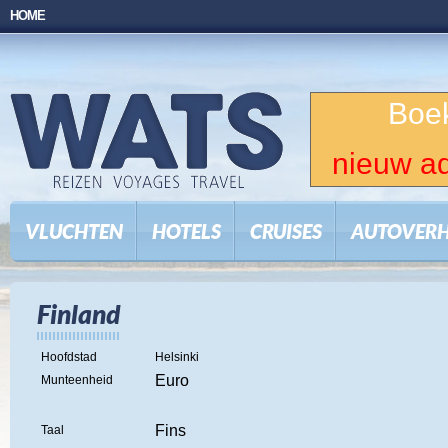
HOME
Boek
nieuw ad
VLUCHTEN
HOTELS
CRUISES
AUTOVER
Finland
Hoofdstad
Helsinki
Euro
Munteenheid
Fins
Taal