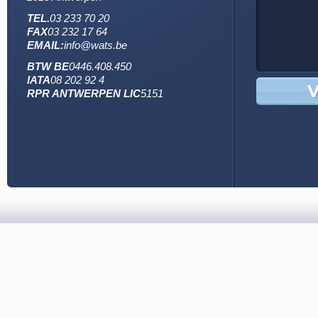
TEL.
03 233 70 20
FAX
03 232 17 64
EMAIL:
info@wats.be
BTW BE
0446.408.450
IATA
08 202 92 4
RPR ANTWERPEN LIC
5151