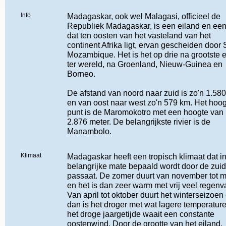
Info
Madagaskar, ook wel Malagasi, officieel de
Republiek Madagaskar, is een eiland en een
dat ten oosten van het vasteland van het
continent Afrika ligt, ervan gescheiden door 
Mozambique. Het is het op drie na grootste 
ter wereld, na Groenland, Nieuw-Guinea en
Borneo.
De afstand van noord naar zuid is zo'n 1.58
en van oost naar west zo'n 579 km. Het hoo
punt is de Maromokotro met een hoogte van
2.876 meter. De belangrijkste rivier is de
Manambolo.
Klimaat
Madagaskar heeft een tropisch klimaat dat i
belangrijke mate bepaald wordt door de zuid
passaat. De zomer duurt van november tot m
en het is dan zeer warm met vrij veel regenva
Van april tot oktober duurt het winterseizoen
dan is het droger met wat lagere temperature
het droge jaargetijde waait een constante
oostenwind. Door de grootte van het eiland,