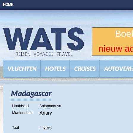
HOME
Boek
nieuw ad
VLUCHTEN
HOTELS
CRUISES
AUTOVER
Madagascar
Hoofdstad
Antananarivo
Ariary
Munteenheid
Frans
Taal