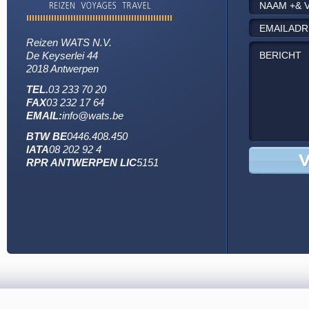
Reizen WATS N.V.
De Keyserlei 44
2018 Antwerpen
TEL.
03 233 70 20
FAX
03 232 17 64
EMAIL:
info@wats.be
BTW BE
0446.408.450
IATA
08 202 92 4
RPR ANTWERPEN LIC
5151